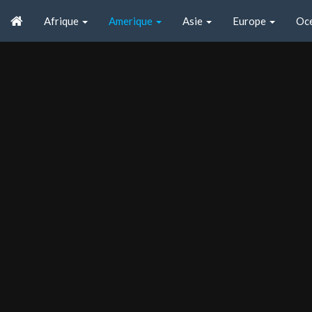
Afrique
Amerique
Asie
Europe
Oc