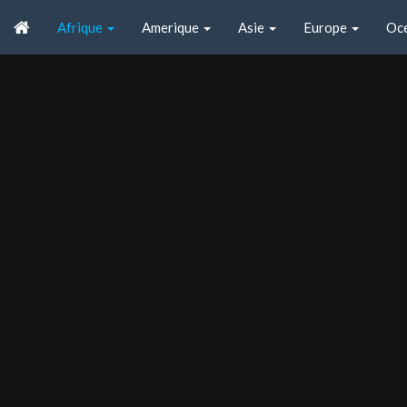
Afrique
Amerique
Asie
Europe
Oc