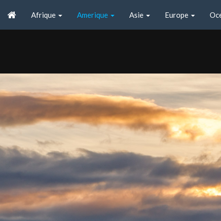
Afrique
Amerique
Asie
Europe
Oc