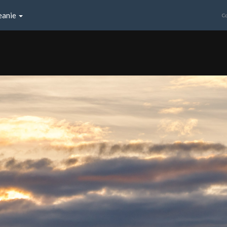
eanie
Co