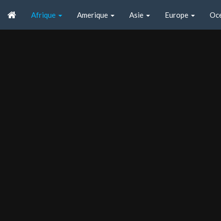
Afrique
Amerique
Asie
Europe
Oc