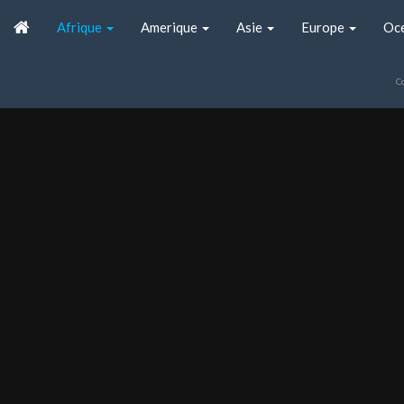
Afrique
Amerique
Asie
Europe
Oc
C