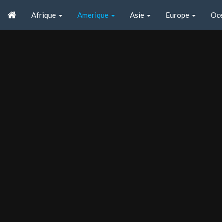
Afrique
Amerique
Asie
Europe
Oc